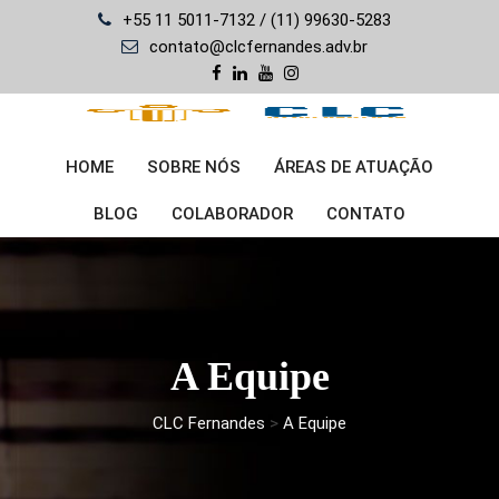
Skip
+55 11 5011-7132 / (11) 99630-5283
to
contato@clcfernandes.adv.br
content
HOME
SOBRE NÓS
ÁREAS DE ATUAÇÃO
BLOG
COLABORADOR
CONTATO
A Equipe
CLC Fernandes
>
A Equipe