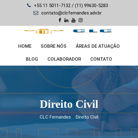
Skip
+55 11 5011-7132 / (11) 99630-5283
to
contato@clcfernandes.adv.br
content
HOME
SOBRE NÓS
ÁREAS DE ATUAÇÃO
BLOG
COLABORADOR
CONTATO
Direito Civil
CLC Fernandes
>
Direito Civil