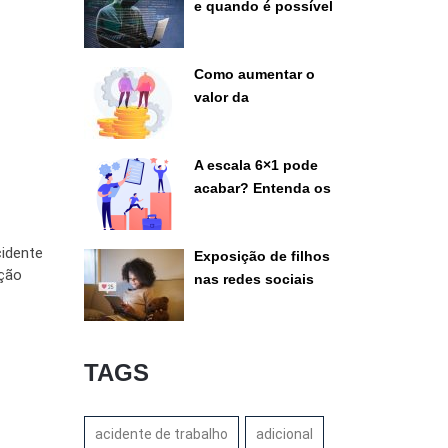
e quando é possível
pedir indenização ao
banco
Como aumentar o
valor da
aposentadoria
legalmente
A escala 6×1 pode
acabar? Entenda os
debates atuais
cidente
Exposição de filhos
ação
nas redes sociais
pode gerar disputa
judicial?
TAGS
acidente de trabalho
adicional