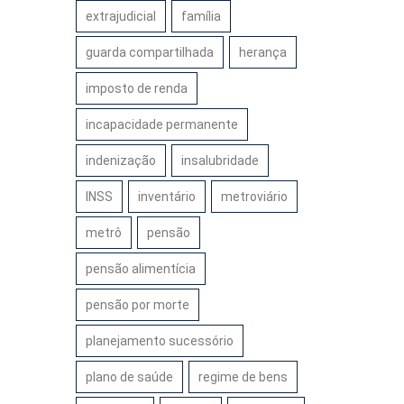
extrajudicial
família
guarda compartilhada
herança
imposto de renda
incapacidade permanente
indenização
insalubridade
INSS
inventário
metroviário
metrô
pensão
pensão alimentícia
pensão por morte
planejamento sucessório
plano de saúde
regime de bens