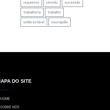
requisitos
revisão
sucessão
trabalhista
trabalho
união estável
usucapião
APA DO SITE
HOME
SOBRE NÓS