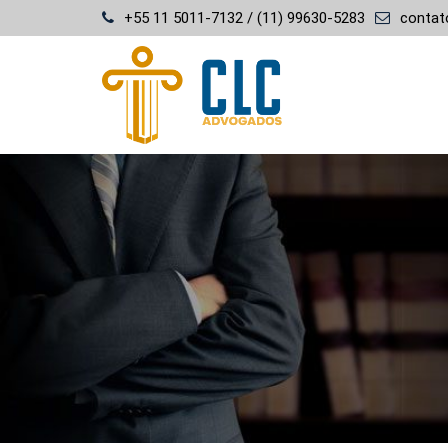
Skip
+55 11 5011-7132 / (11) 99630-5283
contat
to
content