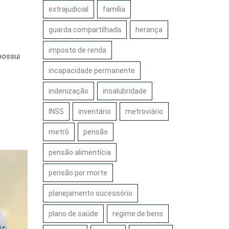
extrajudicial
família
guarda compartilhada
herança
imposto de renda
possui
incapacidade permanente
indenização
insalubridade
INSS
inventário
metroviário
metrô
pensão
pensão alimentícia
pensão por morte
planejamento sucessório
plano de saúde
regime de bens