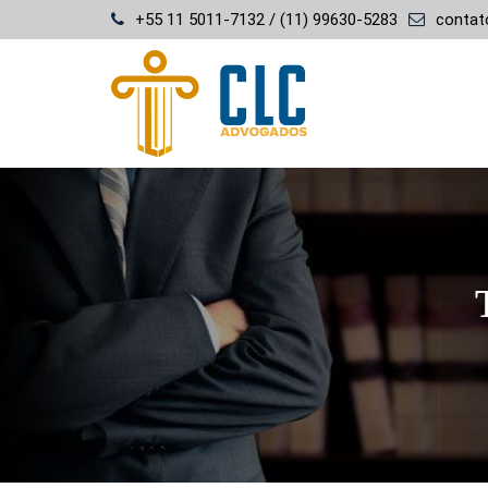
Skip
+55 11 5011-7132 / (11) 99630-5283
contat
to
content