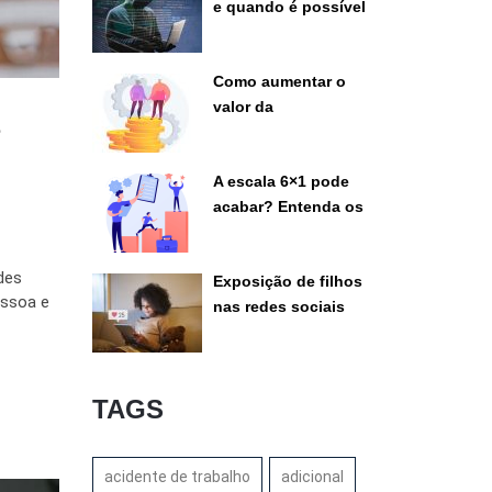
e quando é possível
pedir indenização ao
banco
Como aumentar o
valor da
e
aposentadoria
legalmente
A escala 6×1 pode
acabar? Entenda os
debates atuais
des
Exposição de filhos
essoa e
nas redes sociais
pode gerar disputa
judicial?
TAGS
acidente de trabalho
adicional