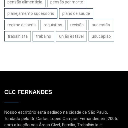
pensão alimentícia
pensão por morte
planejamento sucessório
plano de saúde
regime de bens
requisitos
revisão
sucessão
trabalhista
trabalho
união estável
usucapião
CLC FERNANDES
Nosso escritório está sediado na cidade de São Paulo,
fundado pelo Dr. Carlos Lopes Campos Fernandes em 2005,
com atuação nas Áreas Cível, Família, Trabalhista e