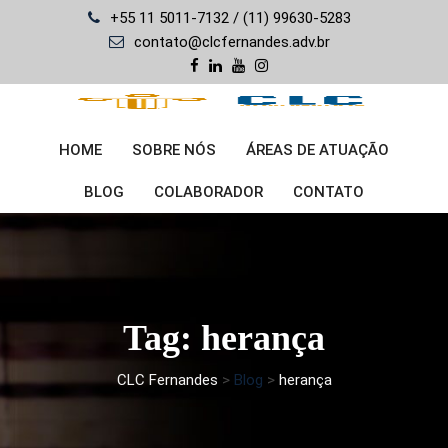
Skip
+55 11 5011-7132 / (11) 99630-5283
to
contato@clcfernandes.adv.br
content
HOME
SOBRE NÓS
ÁREAS DE ATUAÇÃO
BLOG
COLABORADOR
CONTATO
Tag: herança
CLC Fernandes
>
Blog
>
herança