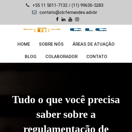
Skip
+55 11 5011-7132 / (11) 99630-5283
to
contato@clcfernandes.adv.br
content
HOME
SOBRE NÓS
ÁREAS DE ATUAÇÃO
BLOG
COLABORADOR
CONTATO
Tudo o que você precisa
saber sobre a
regulamentação de