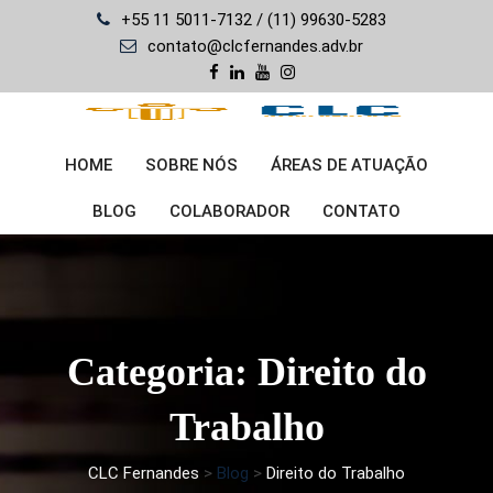
Skip
+55 11 5011-7132 / (11) 99630-5283
to
contato@clcfernandes.adv.br
content
HOME
SOBRE NÓS
ÁREAS DE ATUAÇÃO
BLOG
COLABORADOR
CONTATO
Categoria: Direito do
Trabalho
CLC Fernandes
>
Blog
>
Direito do Trabalho